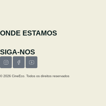
+351 238 310 293
Equipa coordenadora
cineeco@cm-seia.pt
Serviço de Extensões
cineeco.extensoes@cm-seia.pt
ONDE ESTAMOS
Casa Municipal da Cultura de Seia
Av. Luís Vaz de Camões 6270-484
SIGA-NOS
© 2026 CineEco. Todos os direitos reservados
Poitica de Privacidade
Política de Cookies
PESQUISA