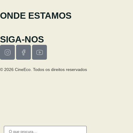
cineeco.extensoes@cm-seia.pt
ONDE ESTAMOS
Casa Municipal da Cultura de Seia
Av. Luís Vaz de Camões 6270-484
SIGA-NOS
© 2026 CineEco. Todos os direitos reservados
Poitica de Privacidade
Política de Cookies
PESQUISA