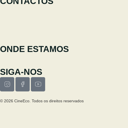
CONTACTOS
+351 238 310 293
Equipa coordenadora
cineeco@cm-seia.pt
Serviço de Extensões
cineeco.extensoes@cm-seia.pt
ONDE ESTAMOS
Casa Municipal da Cultura de Seia
Av. Luís Vaz de Camões 6270-484
SIGA-NOS
© 2026 CineEco. Todos os direitos reservados
Poitica de Privacidade
Política de Cookies