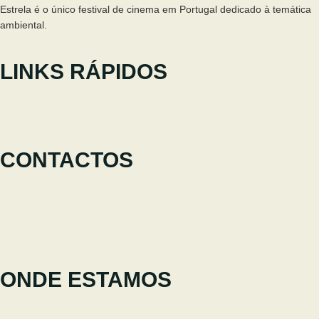
Estrela é o único festival de cinema em Portugal dedicado à temática
ambiental.
LINKS RÁPIDOS
O Festival
Participar
Notícias
CONTACTOS
+351 238 310 293
Equipa coordenadora
cineeco@cm-seia.pt
Serviço de Extensões
cineeco.extensoes@cm-seia.pt
ONDE ESTAMOS
Casa Municipal da Cultura de Seia
Av. Luís Vaz de Camões 6270-484