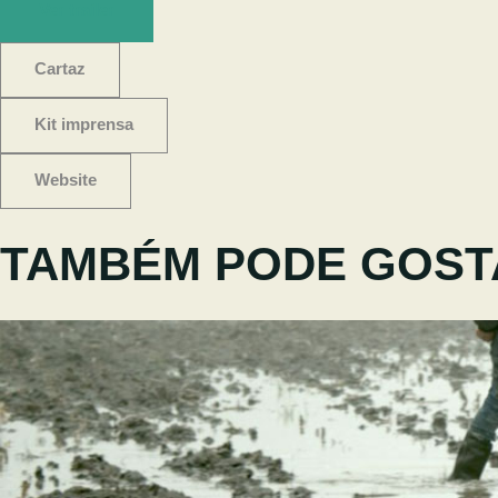
Ver trailer
Cartaz
Kit imprensa
Website
TAMBÉM PODE GOST