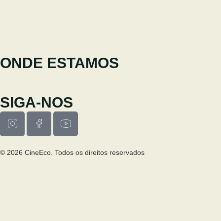
Equipa coordenadora
cineeco@cm-seia.pt
Serviço de Extensões
cineeco.extensoes@cm-seia.pt
ONDE ESTAMOS
Casa Municipal da Cultura de Seia
Av. Luís Vaz de Camões 6270-484
SIGA-NOS
© 2026 CineEco. Todos os direitos reservados
Poitica de Privacidade
Política de Cookies
PESQUISA