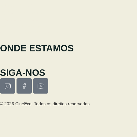
+351 238 310 293
Equipa coordenadora
cineeco@cm-seia.pt
Serviço de Extensões
cineeco.extensoes@cm-seia.pt
ONDE ESTAMOS
Casa Municipal da Cultura de Seia
Av. Luís Vaz de Camões 6270-484
SIGA-NOS
© 2026 CineEco. Todos os direitos reservados
Poitica de Privacidade
Política de Cookies