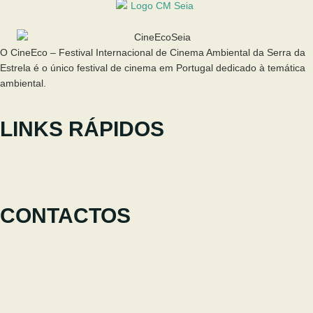
O CineEco – Festival Internacional de Cinema Ambiental da Serra da
Estrela é o único festival de cinema em Portugal dedicado à temática
ambiental.
LINKS RÁPIDOS
O Festival
Participar
Notícias
CONTACTOS
+351 238 310 293
Equipa coordenadora
cineeco@cm-seia.pt
Serviço de Extensões
cineeco.extensoes@cm-seia.pt