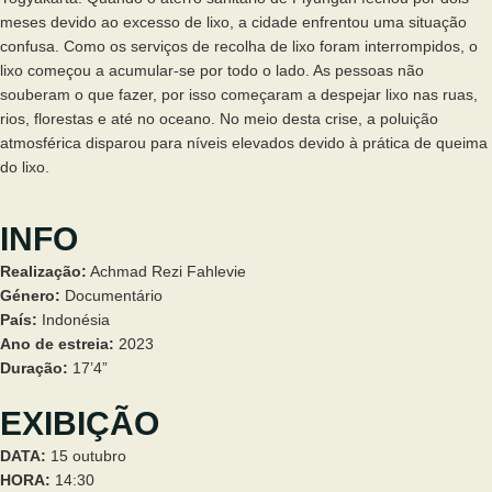
meses devido ao excesso de lixo, a cidade enfrentou uma situação
confusa. Como os serviços de recolha de lixo foram interrompidos, o
lixo começou a acumular-se por todo o lado. As pessoas não
souberam o que fazer, por isso começaram a despejar lixo nas ruas,
rios, florestas e até no oceano. No meio desta crise, a poluição
atmosférica disparou para níveis elevados devido à prática de queima
do lixo.
INFO
Realização:
Achmad Rezi Fahlevie
Género:
Documentário
País:
Indonésia
Ano de estreia:
2023
Duração:
17’4”
EXIBIÇÃO
DATA:
15 outubro
HORA:
14:30