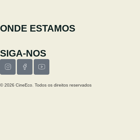
Serviço de Extensões
cineeco.extensoes@cm-seia.pt
ONDE ESTAMOS
Casa Municipal da Cultura de Seia
Av. Luís Vaz de Camões 6270-484
SIGA-NOS
© 2026 CineEco. Todos os direitos reservados
Poitica de Privacidade
Política de Cookies
PESQUISA