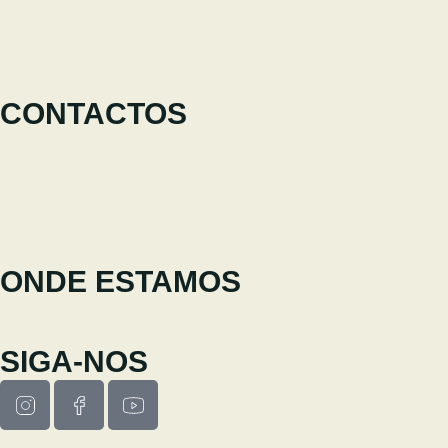
O Festival
Participar
Notícias
CONTACTOS
+351 238 310 293
Equipa coordenadora
cineeco@cm-seia.pt
Serviço de Extensões
cineeco.extensoes@cm-seia.pt
ONDE ESTAMOS
Casa Municipal da Cultura de Seia
Av. Luís Vaz de Camões 6270-484
SIGA-NOS