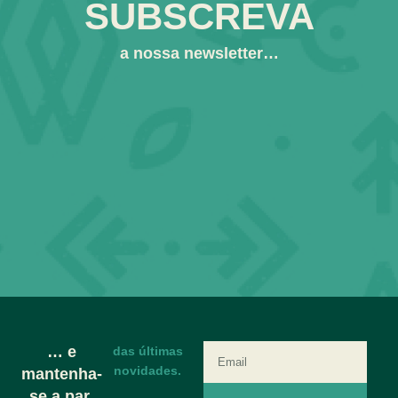
SUBSCREVA
a nossa newsletter…
… e
das últimas
novidades.
mantenha-
se a par