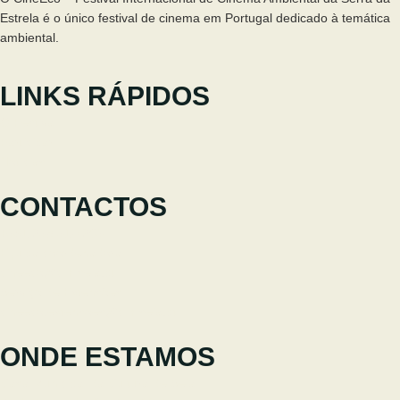
Estrela é o único festival de cinema em Portugal dedicado à temática
ambiental.
LINKS RÁPIDOS
O Festival
Participar
Notícias
CONTACTOS
+351 238 310 293
Equipa coordenadora
cineeco@cm-seia.pt
Serviço de Extensões
cineeco.extensoes@cm-seia.pt
ONDE ESTAMOS
Casa Municipal da Cultura de Seia