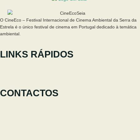
O CineEco – Festival Internacional de Cinema Ambiental da Serra da
Estrela é o único festival de cinema em Portugal dedicado à temática
ambiental.
LINKS RÁPIDOS
O Festival
Participar
Notícias
CONTACTOS
+351 238 310 293
Equipa coordenadora
cineeco@cm-seia.pt
Serviço de Extensões
cineeco.extensoes@cm-seia.pt